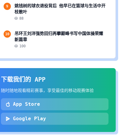
姚钱树的球衣退役背后 他早已在篮球与生活中开
9
枝散叶
88
吊环王刘洋强势回归再攀巅峰书写中国体操荣耀
10
新篇章
100
下载我们的 APP
随时随地观看精彩赛事，享受最佳的移动观赛体验
App Store
Google Play