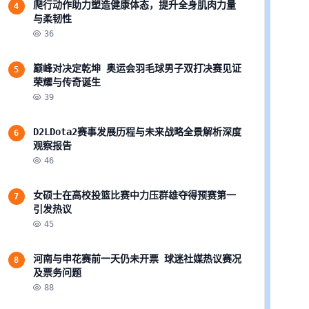
爬行动作助力塑造健康体态，提升全身肌肉力量
4
与柔韧性
36
巅峰对决定乾坤 奥运会羽毛球男子双打决赛见证
5
荣耀与传奇诞生
39
D2LDota2赛事发展历程与未来战略全景解析深度
6
观察报告
46
女硕士在高校投篮比赛中力压群雄夺得预赛第一
7
引发热议
45
河南与申花赛前一天仍未开票 球迷社媒热议赛况
8
及票务问题
88