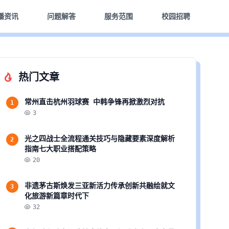
播资讯
问题解答
服务范围
校园招聘
热门文章
常州直击杭州羽球赛 中韩争锋再掀激烈对抗
1
3
光之四战士全流程通关技巧与隐藏要素深度解析
2
指南七大职业搭配策略
20
非遗茅古斯焕发三亚新活力传承创新共融绘就文
3
化旅游新篇章时代下
32