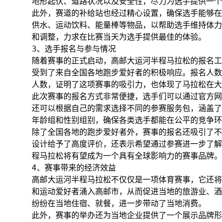
地形起伏、道路状况以及安全性，尽力为选手提供一个
此外，赛道的补给站也经过精心设置，确保选手能够在
供水、运动饮料、能量棒等物品，以帮助选手维持体力
和调整，力求在比赛当天为选手提供最佳的体验。
3、选手报名与参与情况
随着赛事的正式启动，高邮大运河半程马拉松的报名工
受到了来自全国各地跑步爱好者的积极响应。报名人数
人数，证明了这项赛事的吸引力，也体现了马拉松在大
此次赛事的报名方式非常便捷，选手们可以通过官方网
还可以根据自己的需求选择不同的参赛服务包，涵盖了
年龄组和性别组别，确保各类选手都能在公平的竞争环
除了全国各地的跑步爱好者外，赛事的报名还吸引了不
设计给予了高度评价，还表示希望通过参赛进一步了解
程马拉松将有望成为一个具有全球影响力的赛事品牌。
4、赛事带来的经济效益
高邮大运河半程马拉松不仅仅是一项体育赛事，它还将
和运动爱好者涌入高邮市，从而促进当地的旅游业、酒
纷纷在当地住宿、就餐，进一步带动了当地消费。
此外，赛事的举办还为当地企业提供了一个展示品牌形